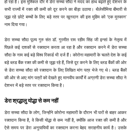
हो रहा है। इस मुश्किल दौर में डेरा सच्चा सौदा ने मदद का हाथ बढ़ाते हुए देशभर के
सभी राज्यों में रक्त की कमी को दूर करने का बीड़ा उठाया। थैलेसीमिया बीमारी से
जूझ रहे छोटे बच्चों के लिए बड़े स्तर पर खूनदान की इस मुहिम को ‘एक मुस्कान’
नाम दिया गया।
डेरा सच्चा सौदा पूज्य गुरु संत डॉ. गुरमीत राम रहीम सिंह जी इन्सां के नेतृत्व में
Dera Sacha Sauda as Corona Warriors
पिछले कई दशकों से रक्तदान करता आ रहा है और रक्तदान करने में डेरा सच्चा
सौदा के नाम कई बड़े विश्व रिकार्ड भी दर्ज हैं। कोरोना महामारी के चलते देश के कई
बड़े ब्लड बैंक रक्त की कमी से जूझ रहे हैं, जिसे दूर करने के लिए ब्लड बैंकों की ओर
से डेरा सच्चा सौदा को रक्तदान के लिए लिखित मांग पत्र भेजे गए थे। ब्लड बैंकों
की ओर से आए मांग पत्रों को देखते हुए मानवीय कार्यों में अग्रणी डेरा सच्चा सौदा ने
देशभर में बड़े स्तर पर रक्तदान किया है।
डेरा श्रद्धालु योद्धा से कम नहीं
डेरा सच्चा सौदा के लोग, जिन्होंने कोरोना महामारी के दौरान भी घरों से बाहर आकर
Dera Sacha Sauda as Corona Warriors
रक्तदान किया है, वे किसी योद्धा से कम नहीं है, क्योंकि आज रक्त की कमी है और
ऐसे समय पर डेरा अनुयायियों का रक्तदान करना बेहद सराहनीय कार्य है। उसके