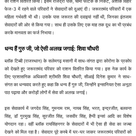
को राशन वितरित किया। इसमें राजेंद्रा पार्क, चौमा फाटक के निकट, अशोक विहार
Dera Sacha Sauda as Corona Warriors
फेज-3 में रहने वाले परिवारों ने सेवादारों को दुआएं दी। जरूरतमंद परिवारों में एक
महिला गर्भवती भी थी। उसके पास जरूरत की दवाइयां नहीं थी, जिनका इंतजाम
सेवादारों की ओर से किया गया। साथ ही उसके लिए एक माह तक दूध का भी प्रबंध
करके मानवता का फर्ज निभाया।
धन्य हैं गुरु जी, जो ऐसी अलख जगाई: शिवा चौधरी
ब्लॉक टिब्बी (राजस्थान) के सलेमगढ़ मसानी में साध-संगत द्वारा कोरोना के प्रकोप
को देखते हुए जरूरतमंद परिवार को राशन वितरित किया गया। इस नेक कार्य के
लिए प्रशासनिक अधिकारी श्रीमति शिवा चौधरी, सीआई दिनेश कुमार ने साध-
Dera Sacha Sauda as Corona Warriors
संगत का धन्यवाद करते हुए कहा कि धन्य हैं गुरु जी, जिन्होंने इन्सानियत ऐसा अनूठा
पाठ पढ़ाया और करोड़ों लोगों में सेवा की अलख जगाई।
इस सेवाकार्य में जगदेव सिंह, गुमनाम राम, नायब सिंह, भरत, इन्द्रजीत, बलवन्त
सिंह, डॉ गुरमुख सिंह, सुरजीत सिंह, जसवीर सिंह, हैप्पी इन्सां आदि का विशेष
योगदान रहा। वहीं ब्लॉक रायसिंहनगर के सेवादारों में भी ऐसा ही सेवा का जज्बा
देखने को मिल रहा है। सेवादार पूरे कस्बे में घर-घर जाकर जरूरतमंद परिवारों को