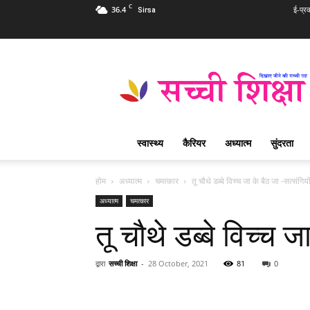
C
36.4
ई-प्र
Sirsa
Sachi
Shiksha
Hindi
–
सच्ची
शिक्षा
स्वास्थ्य
कैरियर
अध्यात्म
सुंदरता
प्रसिद्ध
आध्यात्मिक
पत्रिका
होम
अध्यात्म
चमत्कार
तू चौथे डब्बे विच्च जा के बैठ जा -सत्संगि
अध्यात्म
चमत्कार
तू चौथे डब्बे विच्च 
द्वारा
सच्ची शिक्षा
-
28 October, 2021
81
0