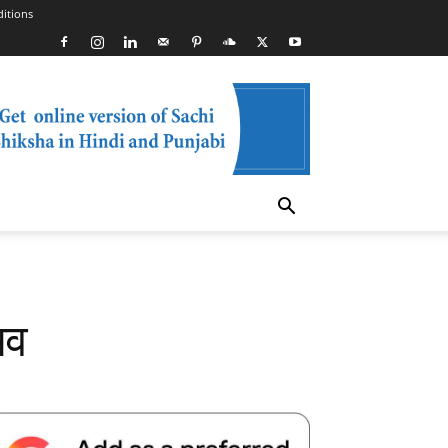
itions
भव