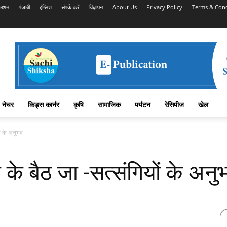
काशन
पंजाबी
इंग्लिश
संपर्क करें
विज्ञापन
About Us
Privacy Policy
Terms & Cond
नेचर
किड्स कार्नर
कृषि
सामाजिक
पर्यटन
रेसिपीज
खेल
यों के अनुभव
जा के बैठ जा -सत्संगियों के अनु