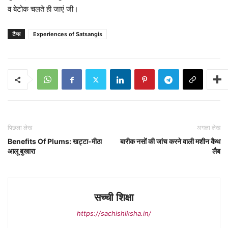
व बेटोक चलते ही जाएं जी।
टैग्स
Experiences of Satsangis
पिछला लेख
अगला लेख
Benefits Of Plums: खट्टा-मीठा
बारीक नसों की जांच करने वाली मशीन कैथ
आलू बुखारा
लैब
सच्ची शिक्षा
https://sachishiksha.in/