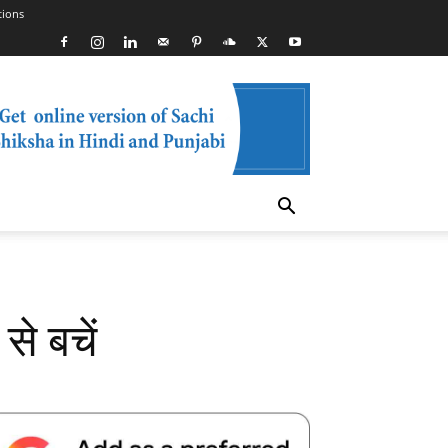
tions
े बचें