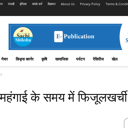
शन
पंजाबी
इंग्लिश
संपर्क करें
विज्ञापन
About Us
Privacy Policy
Terms & Condi
नेचर
किड्स कार्नर
कृषि
सामाजिक
पर्यटन
रेसिपीज
खेल
ें
गाई के समय में फिजूलखर्ची स