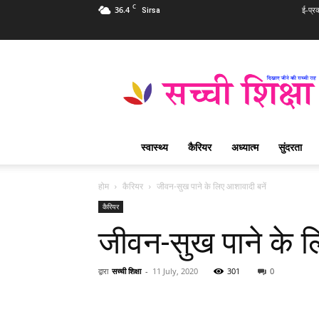
C
36.4
ई-प्र
Sirsa
Sachi
Shiksha
Hindi
–
सच्ची
शिक्षा
स्वास्थ्य
कैरियर
अध्यात्म
सुंदरता
प्रसिद्ध
आध्यात्मिक
पत्रिका
होम
कैरियर
जीवन-सुख पाने के लिए आशावादी बनें
कैरियर
जीवन-सुख पाने के ल
द्वारा
सच्ची शिक्षा
-
11 July, 2020
301
0