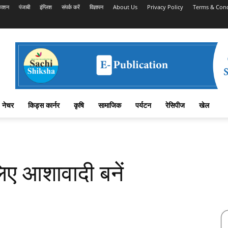
काशन
पंजाबी
इंग्लिश
संपर्क करें
विज्ञापन
About Us
Privacy Policy
Terms & Cond
नेचर
किड्स कार्नर
कृषि
सामाजिक
पर्यटन
रेसिपीज
खेल
िए आशावादी बनें