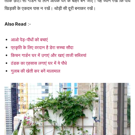
ताकि छोटा सा गार्डन या लॉन आपके घर के बाहर बन जाए। यह ध्यान रखें कि पौधे
खिड़की के एकदम पास न रखें। थोड़ी सी दूरी बनाकर रखें।
Also Read
:-
आओ पेड़-पौधों को बचाएं
प्रकृति के लिए वरदान है डेरा सच्चा सौदा
किचन गार्डन घर में उगाएं और खाएं ताजी सब्जियां
ठंडक का एहसास लगाएं घर में ये पौधे
गुलाब की खेती कर बनें मालामाल