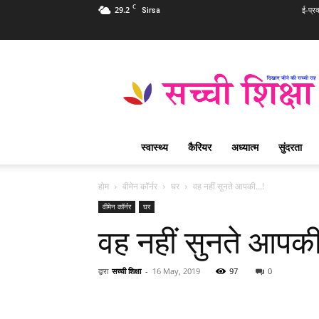
C
29.2
ई-प्र
Sirsa
Sachi
Shiksha
Hindi
–
सच्ची
शिक्षा
स्वास्थ्य
कैरियर
अध्यात्म
सुंदरता
प्रसिद्ध
आध्यात्मिक
पत्रिका
होम
वीमेन कॉर्नर
घर
वह नहीं सुनते आपकी…!
वीमेन कॉर्नर
घर
वह नहीं सुनते आपक
द्वारा
सच्ची शिक्षा
-
16 May, 2019
97
0