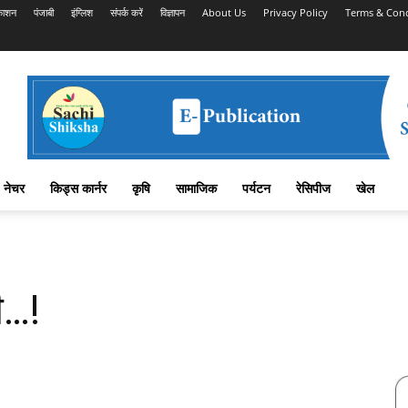
काशन
पंजाबी
इंग्लिश
संपर्क करें
विज्ञापन
About Us
Privacy Policy
Terms & Cond
नेचर
किड्स कार्नर
कृषि
सामाजिक
पर्यटन
रेसिपीज
खेल
ी…!