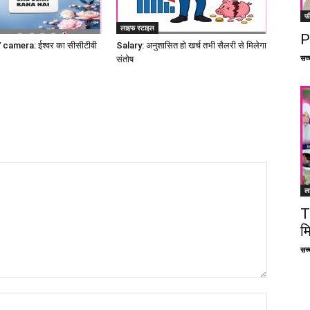
फ
लाइफ स्टाइल
P
amera: ईश्वर का सीसीटीवी
Salary: अनुशासित हो खर्च तभी सैलरी से मिलेगा
सच्च
संतोष
ल
T
म
सच्च