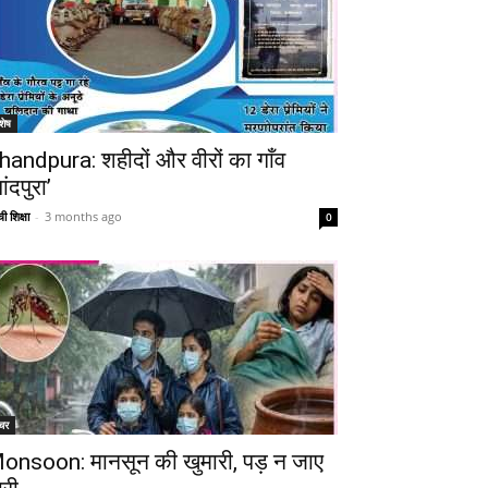
शेष
handpura: शहीदों और वीरों का गाँव
ांदपुरा’
ी शिक्षा
-
3 months ago
0
Telegram
Copy URL
चर
onsoon: मानसून की खुमारी, पड़ न जाए