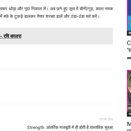
ं डालकर थोड़ा और गूदा निकाल लें। अब छने हुए जूस में चीनी/गुड़, काला नमक
 बर्फ के टुकड़े डालकर तैयार शरबत डालें और ठंडा-ठंडा सर्व करें।
वि
- रवि कालरा
C
‘च
सच्च
Facebook
X
Linkedin
Pinterest
ने
अगला लेख
M
Strength: आंतरिक मजबूती में ही होती है वास्तविक सुरक्षा