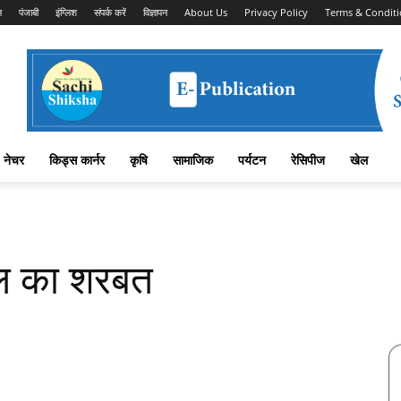
न
पंजाबी
इंग्लिश
संपर्क करें
विज्ञापन
About Us
Privacy Policy
Terms & Conditi
नेचर
किड्स कार्नर
कृषि
सामाजिक
पर्यटन
रेसिपीज
खेल
ल का शरबत
Facebook
X
Linkedin
Pinterest