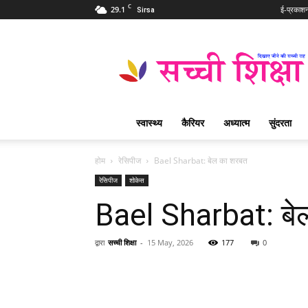
C
29.1
ई-प्रकाश
Sirsa
Sachi
Shiksha
Hindi
–
सच्ची
शिक्षा
स्वास्थ्य
कैरियर
अध्यात्म
सुंदरता
प्रसिद्ध
आध्यात्मिक
पत्रिका
होम
रेसिपीज
Bael Sharbat: बेल का शरबत
रेसिपीज
शोकेस
Bael Sharbat: बे
द्वारा
सच्ची शिक्षा
-
15 May, 2026
177
0
WhatsApp
Share