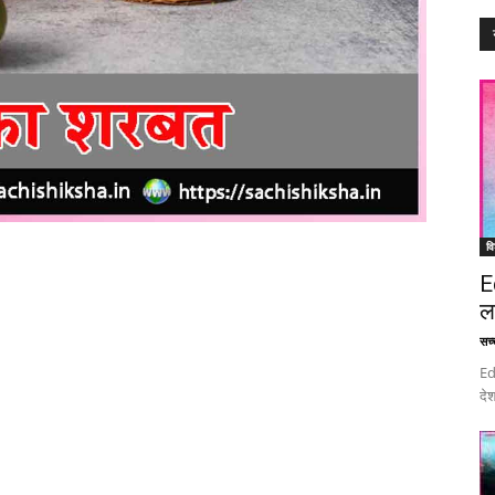
वि
E
ल
सच्च
Ed
देश