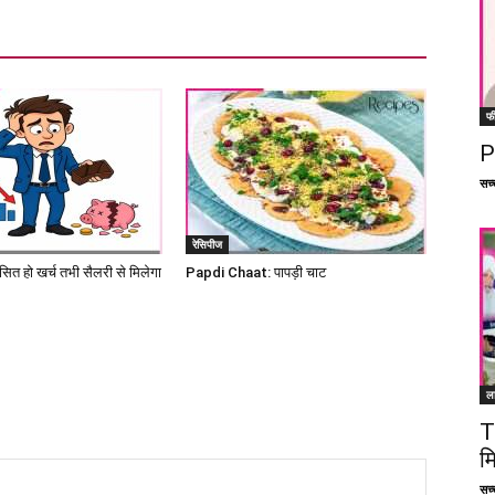
फ
P
सच्च
रेसिपीज
ित हो खर्च तभी सैलरी से मिलेगा
Papdi Chaat: पापड़ी चाट
ल
T
म
सच्च