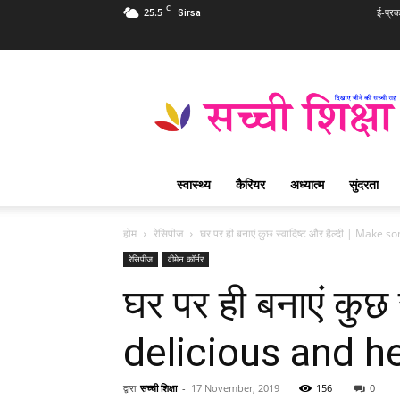
C
25.5
ई-प्र
Sirsa
Sachi
Shiksha
Hindi
–
सच्ची
शिक्षा
स्वास्थ्य
कैरियर
अध्यात्म
सुंदरता
प्रसिद्ध
आध्यात्मिक
पत्रिका
होम
रेसिपीज
घर पर ही बनाएं कुछ स्वादिष्ट और हैल्दी | Make 
रेसिपीज
वीमेन कॉर्नर
घर पर ही बनाएं कुछ
delicious and h
द्वारा
सच्ची शिक्षा
-
17 November, 2019
156
0