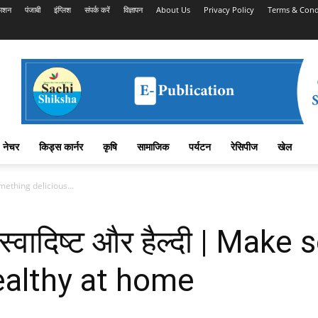
काशन
पंजाबी
इंग्लिश
संपर्क करें
विज्ञापन
About Us
Privacy Policy
Terms & Cond
नेचर
किड्स कार्नर
कृषि
सामाजिक
पर्यटन
रेसिपीज
खेल
something delicious...
 स्वादिष्ट और हैल्दी | Mak
ealthy at home