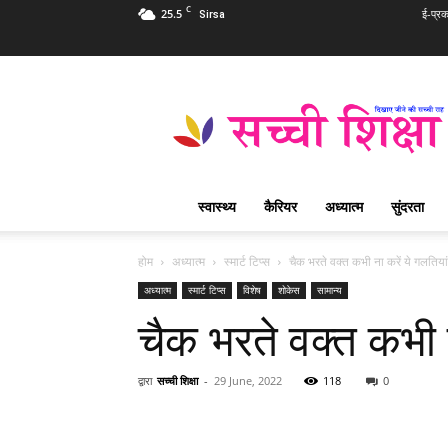
C
25.5
ई-प्र
Sirsa
Sachi
Shiksha
Hindi
–
सच्ची
शिक्षा
स्वास्थ्य
कैरियर
अध्यात्म
सुंदरता
प्रसिद्ध
आध्यात्मिक
पत्रिका
होम
अध्यात्म
स्मार्ट टिप्स
चैक भरते वक्त कभी ना करें ये गलतियां
अध्यात्म
स्मार्ट टिप्स
विशेष
शोकेस
सामान्य
चैक भरते वक्त कभी न
द्वारा
सच्ची शिक्षा
-
29 June, 2022
118
0