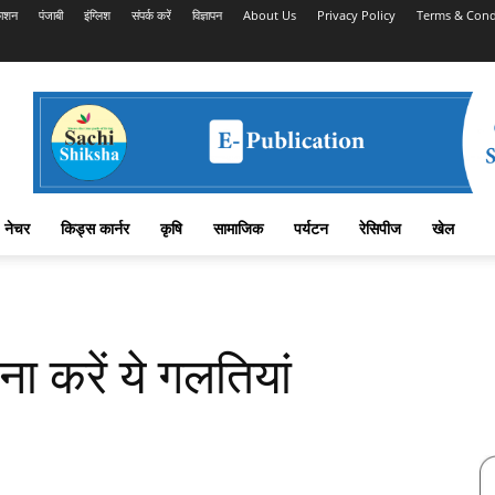
काशन
पंजाबी
इंग्लिश
संपर्क करें
विज्ञापन
About Us
Privacy Policy
Terms & Cond
नेचर
किड्स कार्नर
कृषि
सामाजिक
पर्यटन
रेसिपीज
खेल
ा करें ये गलतियां