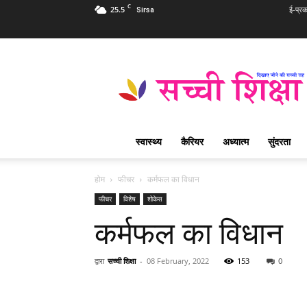
C
25.5
ई-प्र
Sirsa
Sachi
Shiksha
Hindi
–
सच्ची
शिक्षा
स्वास्थ्य
कैरियर
अध्यात्म
सुंदरता
प्रसिद्ध
आध्यात्मिक
पत्रिका
होम
फीचर
कर्मफल का विधान
फीचर
विशेष
शोकेस
कर्मफल का विधान
द्वारा
सच्ची शिक्षा
-
08 February, 2022
153
0