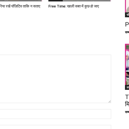
या रखें पॉज़िटिव ताकि न सताए
Free Time: खाली वक्त में कुछ हो जाए
फ
P
सच्च
ल
T
म
सच्च