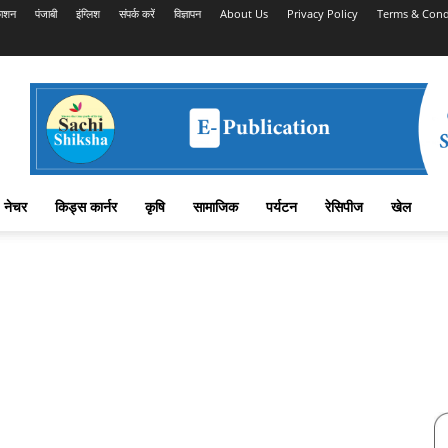
काशन
पंजाबी
इंग्लिश
संपर्क करें
विज्ञापन
About Us
Privacy Policy
Terms & Cond
नेचर
किड्स कार्नर
कृषि
सामाजिक
पर्यटन
रेसिपीज
खेल