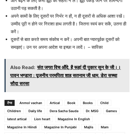
आगे बढ़ने के लिए कभी झूठ का सहारा न लें। झूठ पकड़े जाने पर शर्मिन्दगी
उठानी पड़ सकती है।
अपने कामों के लिए दूसरों पर निर्भर न हों, न ही दूसरों से अधिक आशा रखें।
उम्मीद पूरी न होने पर निराशा हाथ लगती है। जितना स्वयं कर सकें, उतना ही
करें।
दूसरों से बात करते समय संकोच न करें। अपनी बात प्यारपूर्वक दूसरों को
समझाएं। उन पर अपना आदेश या इच्छा न लादें। – सारिका
Also Read:
संत जगत विच औंदे, है रूहां दी पुकार सुन के जी।।
पावन भण्डारा : पूजनीय परमपिता शाह सतनाम जी धाम, डेरा सच्चा
सौदा सरसा
टैग्स
Anmol vachan
Artical
Book
Books
Child
Children
Daily life
Dera Sacha Sauda
Dr. MSG
Games
latest artical
Lion heart
Magazine In English
Magazine In Hiindi
Magazine In Punjabi
Majlis
Mam