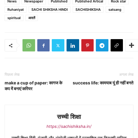
News
Newspaper
Published
Published Artical
Rock star
Ruhaniyat
SACHI SHIKSHA HINDI
SACHISHIKSHA
satsang
spiritual
आदतें
पिछला लेख
अगला लेख
make a cup of paper: कागज के
success life: कामयाब यूं ही नहीं बनते
कप में बनाएं करियर
सच्ची शिक्षा
https://sachishiksha.in/
सच्ची शिक्षा हिंदी, पंजाबी और अंग्रेजी भाषाओं में प्रकाशित एक त्रिभाषी मासिक