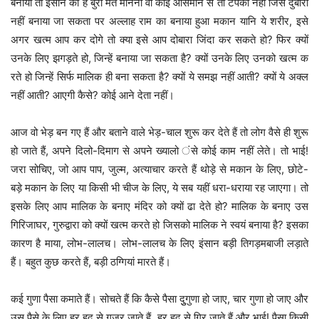
बनाया तो इंसान का है बुरा मत मानना वो कोई आसमान से तो टपका नहीं जिसे दुबारा
नहीं बनाया जा सकता पर अल्लाह राम का बनाया हुआ मकान यानि ये शरीर, इसे
अगर खत्म आप कर दोगे तो क्या इसे आप दोबारा जिंदा कर सकते हो? फिर क्यों
उनके लिए झगड़ते हो, जिन्हें बनाया जा सकता है? क्यों उनके लिए उनको खत्म क
रते हो जिन्हें सिर्फ मालिक ही बना सकता है? क्यों ये समझ नहीं आती? क्यों ये अक्ल
नहीं आती? आएगी कैसे? कोई आने देता नहीं।
आज वो भेड़ बन गए हैं और बताने वाले भेड़-चाल शुरू कर देते हैं तो लोग वैसे ही शुरू
हो जाते हैं, अपने दिलो-दिमाग से अपने ख्यालो ंसे कोई काम नहीं लेते। तो भाई!
जरा सोचिए, जो आप पाप, जुल्म, अत्याचार करते हैं थोड़े से मकान के लिए, छोटे-
बड़े मकान के लिए या किसी भी चीज के लिए, ये सब यहीं धरा-धराया रह जाएगा। तो
इसके लिए आप मालिक के बनाए मंदिर को क्यों ढा देते हो? मालिक के बनाए उस
गिरिजाघर, गुरुद्वारा को क्यों खत्म करते हो जिसको मालिक ने स्वयं बनाया है? इसका
कारण है माया, लोभ-लालच। लोभ-लालच के लिए इंसान बड़ी तिगड़मबाजी लड़ाते
हैं। बहुत कुछ करते हैं, बड़ी ठग्गियां मारते हैं।
कई गुणा पैसा कमाते हैं। सोचते हैं कि कैसे पैसा दुुगुणा हो जाए, चार गुणा हो जाए और
उस पैसे के लिए हर हद से गुजर जाते हैं, हर हद से गिर जाते हैं और भाई! पैसा किसी