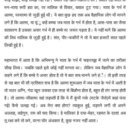
मन-माया रूपी हवा का, पर मालिक से विचार, ख्याल टूट गया। माता के गर्भ में
आत्मा, परमात्मा से जुड़ी हुई थी। ये बात कुछ हद तक अब वैज्ञानिक लोग भी मानने
लगे हैं कि आत्मा, या यूंू कहें बच्चा जब माता के गर्भ में होता है, आस-पास का जैसा
वातावरण है उसका असर गर्भ में ही बच्चे पर जरूर पड़ता है। ये नहीं मानें कि आत्मा
की लिव मालिक से जुड़ी हुई है। संत, पीर-फकीरों ने तो ये बात हजारों साल पहले
लिखी हुई है।
महाभारत में आता है कि अभिमन्यु ने माता के गर्भ में चक्रव्यूह में जाने का तरीका
सीख लिया। जबकि पहले इसे कोई नहीं मानता था। लेकिन जब वैज्ञानिक लोग ये
कहने लगे हैं कि बच्चे पे असर होता है तो ये बात सच मानने लगे हंै। तो इसी तरह
से यह बात भी सौ प्रतिशत सच है कि आत्मा शुरूआत में जब माता के गर्भ में आती है
तो जठर अग्नि, गंदा खून उसका एक तरह से बिछौना होता है, बहुत ही तंग जगह होती
है। तो आत्मा-जीवात्मा वहां तड़पती है कि ये मैं कुंभी नर्क (मटके जैसे)में कहां फंस
गई! कैसे उलझ गई। अब मेरा क्या होगा? व्याकुल हुई, तड़पने लगी तो अपने
अल्लाह, वाहेगुरु, राम को याद किया। हे मालिक! हे दया-मेहर, रहमत के दाता! अब
तू रक्षा करे तो करे, वरना घोर अंधकार है, कुछ नजर नहीं आता।