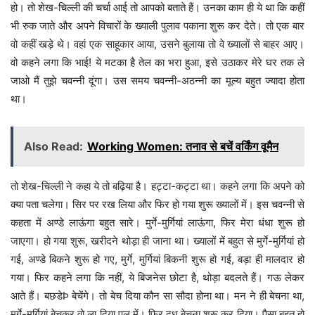
हो। तो शेख-चिल्ली की चर्चा आई तो आपको बताते हैं। उनका काम ही ये था कि कहीं
भी रुक जाते और अपने विचारों के ख्याली पुलाव पकाना शुरू कर देते। तो एक बार
वो कहीं खड़े थे। वहां एक साहूकार आया, उसने बुलाया तो वे ख्यालों से बाहर आए।
वो कहने लगा कि भाई! ये मटका है तेल का भरा हुआ, इसे उठाकर मेरे घर तक ले
जाओ मैं तुझे चवन्नी दूंगा। उस समय चवन्नी-अठन्नी का मूल्य बहुत ज्यादा होता
था।
Also Read:
Working Women: तनाव से बचें वर्किंग वूमैन
तो शेख-चिल्ली ने कहा ये तो बढ़िया है। हट्टा-कट्टा था। कहने लगा कि अपने को
क्या पता चलेगा। सिर पर रख लिया और फिर हो गया शुरू ख्यालों में। इस चवन्नी से
कहता में अण्डे लाऊंगा बहुत सारे। मुर्गे-मुर्गियां लाऊंगा, फिर मेरा धंधा शुरू हो
जाएगा। हो गया शुरू, खरीदने थोड़ा ही जाना था। ख्यालों में बहुत से मुर्गे-मुर्गियां हो
गई, अण्डे बिकने शुरू हो गए, मुर्गे, मुर्गियां बिकनी शुरू हो गई, बड़ा ही मालदार हो
गया। फिर कहने लगा कि नहीं, ये बिजनेस छोटा है, थोड़ा बदलते हैं। गऊ लेकर
आते हैं। बछडेÞ बेचेंगे। तो बेच दिया कौन सा सौदा होना था। मन ने ही बेचना था,
मुर्गे-मुर्गियां बेचकर वो ला दिया पल में। फिर दूध बेचना शुरू कर दिया। पैसा बहुत हो