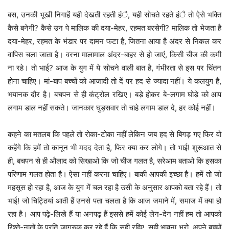
बस, उनकी भूखी निगाहें यही देखती रहती हंै, यही सोचते रहते हंै तो ऐसे भक्ति
कैसे बनेगी? कैसे उन पे मालिक की दया-मेहर, रहमत बरसेगी? मालिक तो भेजता है
दया-मेहर, रहमत के भंडार पर दामन फटा है, जितना आया है अंदर से निकल कर
वापिस चला जाता है। वरना मालामाल अंदर-बाहर से हो जाएं, किसी चीज की कमी
ना रहे। तो भाई? आज के युग में ये सोचने वाली बात है, गंभीरता से इस पर चिंतन
होना चाहिए। मां-बाप बच्चों को आजादी तो दें पर हद से ज्यादा नहीं। ये कलयुग है,
भयानक दौर है। बचपन से ही कंट्रोल रखिए। बड़े होकर बे-लगाम घोड़े को आप
लगाम डाल नहीं सकते। जानकार घुड़सवार तो चाहे लगाम डाल दे, हर कोई नहीं।
कहने का मतलब कि पहले तो रोका-टोका नहीं लेकिन जब हद से बिगड़ गए फिर वो
कहेंगे कि हमें तो कानून भी मदद देता है, फिर क्या कर लोगे। तो भाई! शुरूआत से
ही, बचपन से ही औलाद को सिखाओ कि जो चीज गलत है, सरेआम बताओ कि इसका
परिणाम गलत होता है। ऐसा नहीं करना चाहिए। बाकी आपकी इच्छा है। हमें तो जो
महसूस हो रहा है, आज के युग में चल रहा है उसी के अनुसार आपको बता रहे हैं। तो
भाई! जो चिट्ठियां आती हैं उनसे पता चलता है कि आज जमाने में, समाज में क्या हो
रहा है। आप पढ़े-लिखे हैं या अनपढ़ हैं इससे हमें कोई लेन-देन नहीं हम तो आपको
रिश्ते-नातों के प्रति जागरुक कर रहे हैं कि सही रहिए, सही भावना भरो, अपने बच्चों