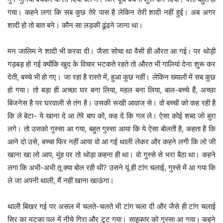
गया। कहने लगा कि सब कुछ तेरे पास है लेकिन तेरी शादी नहीं हुई। अब अगर
शादी हो तो बात बने। कौन सा लड़की ढूंढने जाना था।
मन जालिम ने शादी भी करवा दी। जैसा सोचा था वैसी ही औरत आ गई। पर थोड़ी
गड़बड़ हो गई क्योंकि खुद के विचार भटकते रहते तो औरत भी गालियां देना शुरू कर
देती, बच्चे भी हो गए। जा रहा है रास्ते में, हुआ कुछ नहीं। लेकिन ख्यालों में सब कुछ
हो गया। तो बड़ा ही अच्छा घर बना लिया, महल बना लिया, बाल-बच्चे हैं, अच्छा
बिजनेस है पर घरवाली से तंग है। उसकी रूखी आवाज से। वो बच्चों को कह रही है
कि ले बेटा- ये खाना दे आ तेरे बाप को, कह दे कि गल ले। ऐसा कोई शब्द जो बुरा
लगे। तो उसको गुस्सा आ गया, बहुत गुस्सा आया कि ये ऐसा बोलती है, कहता है कि
आने दो उसे, बच्चा फिर नहीं आया वो आ गई थाली लेकर और कहने लगी कि लो जी
खाना खा लो आप, मुंह पर तो थोड़ा कहना ही था। वो गुस्से से भरा बैठा था। कहने
लगा कि अभी-अभी तू क्या बोल रही थी? उसने यूं ही टांग चलाई, गुस्से में आ गया कि
ले जा अपनी थाली, मैं नहीं खाना खाऊंगा।
थाली बिखर गई पर असल में चलते-चलते भी टांग चला दी और जैसे ही टांग चलाई
सिर का मटका पल में नीचे गिरा और टूट गया। साहूकार को गुस्सा आ गया। कहने