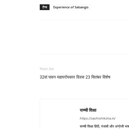
टैग्स
Experience of Satsangis
WhatsApp
Share
पिछला लेख
32वां पावन महापरोपकार दिवस 23 सितंबर विशेष
सच्ची शिक्षा
https://sachishiksha.in/
सच्ची शिक्षा हिंदी, पंजाबी और अंग्रेजी 