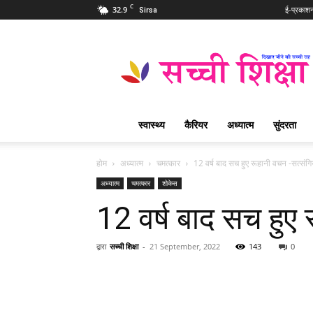
C
32.9
ई-प्रकाश
Sirsa
Sachi
Shiksha
Hindi
–
सच्ची
शिक्षा
स्वास्थ्य
कैरियर
अध्यात्म
सुंदरता
प्रसिद्ध
आध्यात्मिक
पत्रिका
होम
अध्यात्म
चमत्कार
12 वर्ष बाद सच हुए रूहानी वचन -सत्संगि
अध्यात्म
चमत्कार
शोकेस
12 वर्ष बाद सच हुए 
द्वारा
सच्ची शिक्षा
-
21 September, 2022
143
0
WhatsApp
Share