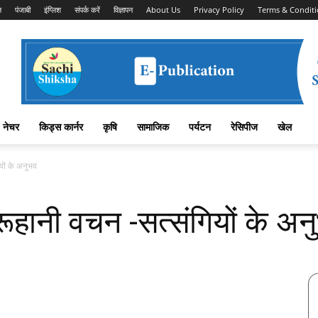
न
पंजाबी
इंग्लिश
संपर्क करें
विज्ञापन
About Us
Privacy Policy
Terms & Conditi
नेचर
किड्स कार्नर
कृषि
सामाजिक
पर्यटन
रेसिपीज
खेल
यों के अनुभव
रूहानी वचन -सत्संगियों के अन
Facebook
X
Linkedin
Pinterest