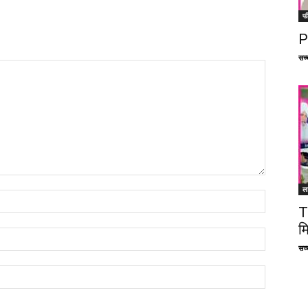
फ
P
सच्च
ल
T
म
सच्च