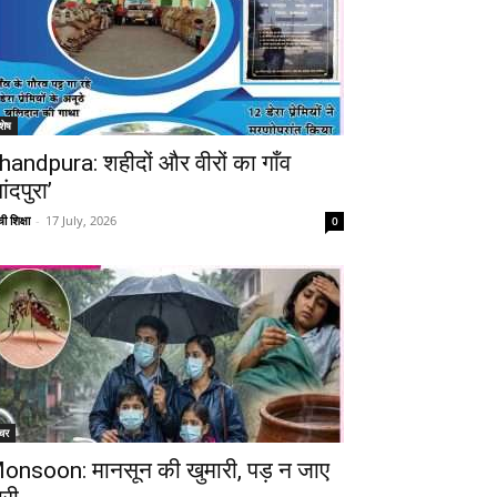
शेष
handpura: शहीदों और वीरों का गाँव
Telegram
Copy URL
ांदपुरा’
ी शिक्षा
-
17 July, 2026
0
चर
onsoon: मानसून की खुमारी, पड़ न जाए