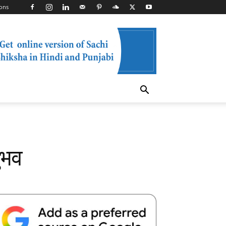
ons
ुभव
Telegram
Copy URL