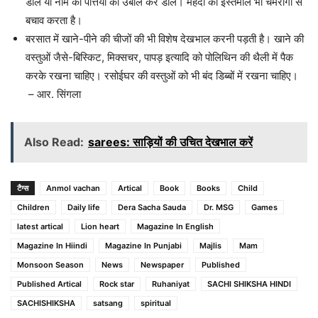
डालें या नीम की पत्तियों को उबाल कर डालें। मेंहदी का इस्तेमाल भी चर्मरोगों से
बचाव करता है।
बरसात में खाने-पीने की चीजों की भी विशेष देखभाल करनी पड़ती है। खाने की
वस्तुओं जैसे-बिस्किट, मिक्सचर, पापड़ इत्यादि को पोलिथिन की थैली में पैक
करके रखना चाहिए। रसोईघर की वस्तुओं को भी बंद डिब्बों में रखना चाहिए।
– आर. सिंगला
Also Read:
sarees: साड़ियों की उचित देखभाल करें
टैग्स
Anmol vachan
Artical
Book
Books
Child
Children
Daily life
Dera Sacha Sauda
Dr. MSG
Games
latest artical
Lion heart
Magazine In English
Magazine In Hiindi
Magazine In Punjabi
Majlis
Mam
Monsoon Season
News
Newspaper
Published
Published Artical
Rock star
Ruhaniyat
SACHI SHIKSHA HINDI
SACHISHIKSHA
satsang
spiritual