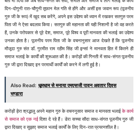
बता भी दिया कि अब साध-संगत की सेवा, संभाल और समाज व लोग भलाई के कार्य
दिन-दोगुनी रात-चौगुनी तूफान मेल गति से होंगे और असीं इस जवान रूप (पूजनीय
गुरु जी के रूप) में खुद सब करेंगे, अपने इस उद्देश्य को ध्यान में रखकर सतगुरु परम
पिता जी ने ऐसा बदलाव किया। सतगुरु की महानता की यही निशानी है जो वह करते
हैं, उनके परोपकार से पूरे देश, समाज, पूरे विश्व व पूरी मानवता की भलाई का उद्देश्य
उनका होता है। पूजनीय परम पिता जी के वचनानुसार आज देखते हैं कि पूजनीय
मौजूदा गुरु संत डॉ. गुरमीत राम रहीम सिंह जी इन्सां ने मानवता हित में कितने ही
समाज भलाई के कार्याें की शुरूआत की है। करोड़ों की गिनती में साध-संगत पूजनीय
गुरु जी द्वारा दिखाए इन परमार्थी कार्याें को करने में लगी हुई है।
Also Read:
धूमधाम से मनाया एमएसजी पावन अवतार दिवस
भण्डारा
करोड़ों ड़ेरा श्रद्धालु अपने महान गुरु के वचननुसार समाज व मानवता भलाई
के कार्य
से समाज को एक नई
दिशा दे रहे हैं। डेरा सच्चा सौदा साध-संगत पूजनीय गुरु जी
द्वारा दिखाए व सुझाए समाज भलाई कार्यों के लिए दिन-रात प्रयत्नशील है।