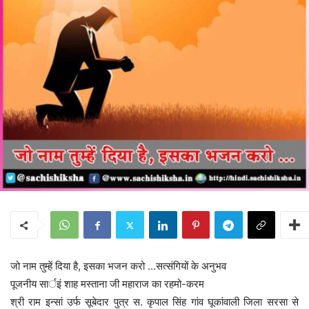
जो नाम तुम्हें दिया है, इसका भजन करो …सत्संगियों के अनुभव
पूजनीय सार्इं शाह मस्ताना जी महाराज का रहमो-करम
श्री राम इन्सां उर्फ सूबेदार पुत्र स. कृपाल सिंह गांव घूकांवाली जिला सरसा से