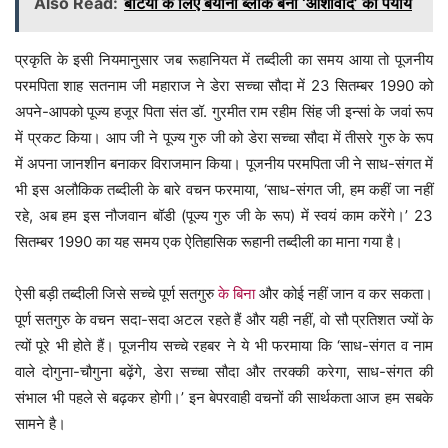
Also Read:
बेटियों के लिए बयाना ब्लॉक बना ‘आशीर्वाद’ का पर्याय
प्रकृति के इसी नियमानुसार जब रूहानियत में तब्दीली का समय आया तो पूजनीय
परमपिता शाह सतनाम जी महाराज ने डेरा सच्चा सौदा में 23 सितम्बर 1990 को
अपने-आपको पूज्य हजूर पिता संत डॉ. गुरमीत राम रहीम सिंह जी इन्सां के जवां रूप
में प्रकट किया। आप जी ने पूज्य गुरु जी को डेरा सच्चा सौदा में तीसरे गुरु के रूप
में अपना जानशीन बनाकर विराजमान किया। पूजनीय परमपिता जी ने साध-संगत में
भी इस अलौकिक तब्दीली के बारे वचन फरमाया, ‘साध-संगत जी, हम कहीं जा नहीं
रहे, अब हम इस नौजवान बॉडी (पूज्य गुरु जी के रूप) में स्वयं काम करेंगे।’ 23
सितम्बर 1990 का यह समय एक ऐतिहासिक रूहानी तब्दीली का माना गया है।
ऐसी बड़ी तब्दीली जिसे सच्चे पूर्ण सतगुरु
के बिना
और कोई नहीं जान व कर सकता।
पूर्ण सतगुरु के वचन सदा-सदा अटल रहते हैं और यही नहीं, वो सौ प्रतिशत ज्यों के
त्यों पूरे भी होते हैं। पूजनीय सच्चे रहबर ने ये भी फरमाया कि ‘साध-संगत व नाम
वाले दोगुना-चौगुना बढ़ेंगे, डेरा सच्चा सौदा और तरक्की करेगा, साध-संगत की
संभाल भी पहले से बढ़कर होगी।’ इन बेपरवाही वचनों की सार्थकता आज हम सबके
सामने है।