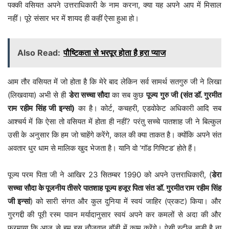
पक्की वसियत अपने उत्तराधिकारी के नाम करना, क्या यह अपने आप में मिसाल
नहीं। पूरे संसार भर में शायद ही कहीं ऐसा हुआ हो।
Also Read:
पौष्टिकता से भरपूर होता है हरा प्याज
आम तौर वसियत में जो होता है कि मेरे बाद लेकिन सर्व सामर्थ सतगुरु जी ने लिखा
(लिखवाया) अभी से ही
डेरा सच्चा सौदा
का सब कुछ
पूज्य गुरु जी (संत डॉ. गुरमीत
राम रहीम सिंह जी इन्सां)
का है। कोर्ट, कचहरी, एडवोकेट अधिकारी आदि सब
आश्चर्य में कि ऐसा तो वसियत में होता ही नहीं? परंतु सच्चे पातशाह जी ने बिल्कुल
उसी के अनुसार कि हम जो चाहेंगे करेंगे, काल की क्या ताकत है। क्योंकि अपने संत
अवतार धुर धाम से मालिक खुद भेजता है। यानि वो ‘गॉड गिफ्टिड’ होते हैं।
पूज्य परम पिता जी ने आखिर 23 सितम्बर 1990 को अपने उत्तराधिकारी, (
डेरा
सच्चा सौदा के पूजनीय तीसरे पातशाह पूज्य हजूर पिता संत डॉ. गुरमीत राम रहीम सिंह
जी इन्सां
) को सारी संगत और कुल दुनिया में स्वयं जाहिर (प्रकट) किया। और
गुरगद्दी की पूरी रस्म पावन मर्यादानुसार स्वयं अपने कर कमलों से अदा की और
फरमाया कि आज से हम इस नौजवान बॉडी में काम करेंगे। ऐसी स्टील बाडी है ना