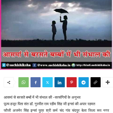
आसमां से बरसते बम्बों में भी संभाल की -सत्संगियों के अनुभव
पूज्य हजूर पिता संत डॉ. गुरमीत राम रहीम सिंह जी इन्सां की अपार रहमत
फौजी अजमेर सिंह इन्सां पुत्र श्री कर्म चंद गांव चंदपुर बेला जिला रूप नगर