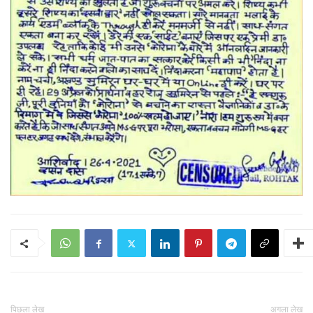
पिछला लेख
अगला लेख