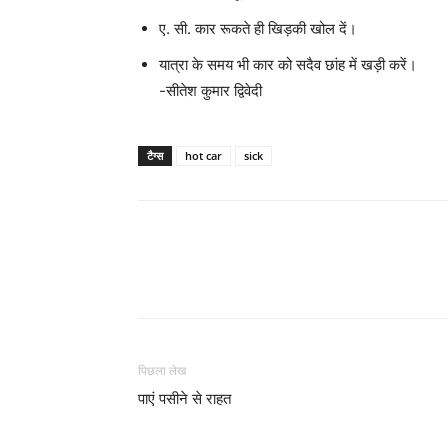
ए. सी. कार रूकते ही खिड़की खोल दें।
यात्रा के समय भी कार को सदैव छांह में खड़ी करें।
-सीतेश कुमार द्विवेदी
टैग्स
hot car
sick
WhatsApp
Share
पिछला लेख
पाएं पसीने से राहत