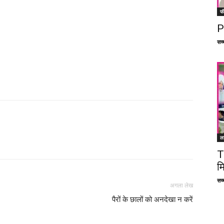
फ
P
सच्च
ल
Facebook
X
Linkedin
Pinterest
T
म
सच्च
अगला लेख
पैरों के छालों को अनदेखा न करें