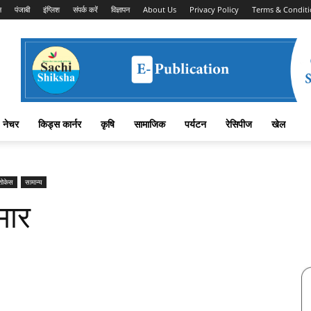
न
पंजाबी
इंग्लिश
संपर्क करें
विज्ञापन
About Us
Privacy Policy
Terms & Conditi
नेचर
किड्स कार्नर
कृषि
सामाजिक
पर्यटन
रेसिपीज
खेल
शोकेस
सामान्य
मार
Facebook
X
Linkedin
Pinterest