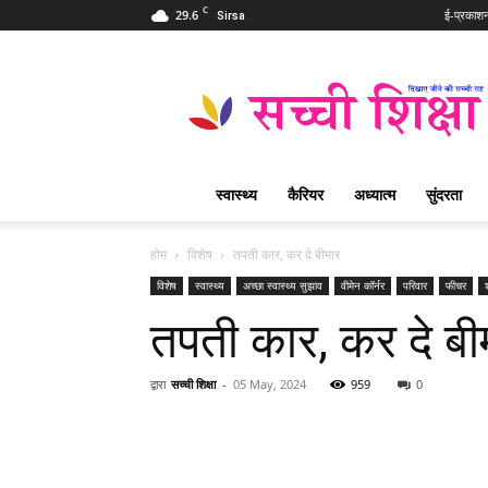
C
29.6
ई-प्रकाश
Sirsa
Sachi
Shiksha
Hindi
–
सच्ची
शिक्षा
स्वास्थ्य
कैरियर
अध्यात्म
सुंदरता
प्रसिद्ध
आध्यात्मिक
पत्रिका
होम
विशेष
तपती कार, कर दे बीमार
विशेष
स्वास्थ्य
अच्छा स्वास्थ्य सुझाव
वीमेन कॉर्नर
परिवार
फीचर
तपती कार, कर दे बी
द्वारा
सच्ची शिक्षा
-
05 May, 2024
959
0
WhatsApp
Share