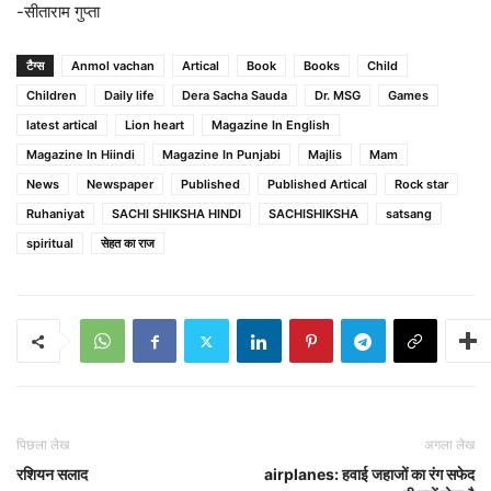
-सीताराम गुप्ता
टैग्स
Anmol vachan
Artical
Book
Books
Child
Children
Daily life
Dera Sacha Sauda
Dr. MSG
Games
latest artical
Lion heart
Magazine In English
Magazine In Hiindi
Magazine In Punjabi
Majlis
Mam
News
Newspaper
Published
Published Artical
Rock star
Ruhaniyat
SACHI SHIKSHA HINDI
SACHISHIKSHA
satsang
spiritual
सेहत का राज
पिछला लेख
अगला लेख
रशियन सलाद
airplanes: हवाई जहाजों का रंग सफेद