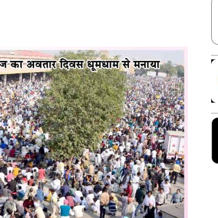
Facebook
X
Linkedin
Pinterest