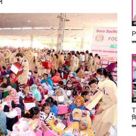
ल
फ
P
सच्च
ल
T
म
सच्च