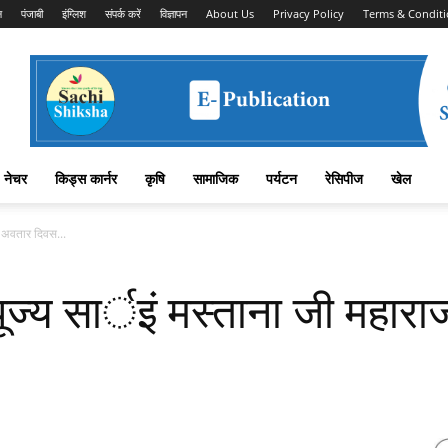
न
पंजाबी
इंग्लिश
संपर्क करें
विज्ञापन
About Us
Privacy Policy
Terms & Conditi
नेचर
किड्स कार्नर
कृषि
सामाजिक
पर्यटन
रेसिपीज
खेल
ा अवतार दिवस...
 पूज्य सार्इं मस्ताना जी मह