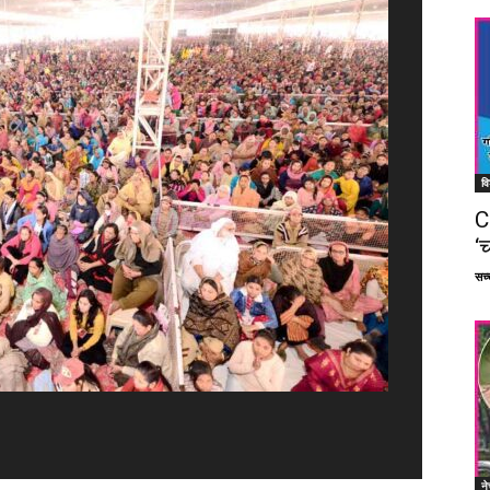
वि
C
‘च
सच्च
ने