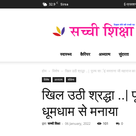
C
32.9
ई-प्रकाश
Sirsa
Sachi
Shiksha
Hindi
–
सच्ची
शिक्षा
स्वास्थ्य
कैरियर
अध्यात्म
सुंदरता
प्रसिद्ध
आध्यात्मिक
पत्रिका
होम
विशेष
खिल उठी श्रद्धा ..| पूज्य सार्इं मस्ताना जी महाराज क
विशेष
अध्यात्म
शोकेस
खिल उठी श्रद्धा ..|
धूमधाम से मनाया
द्वारा
सच्ची शिक्षा
-
06 January, 2022
101
0