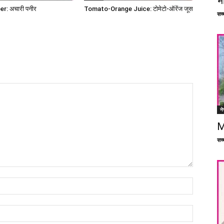
भ
r: अचारी पनीर
Tomato-Orange Juice: टोमेटो-ऑरेंज जूस
सच्च
ने
M
सच्च