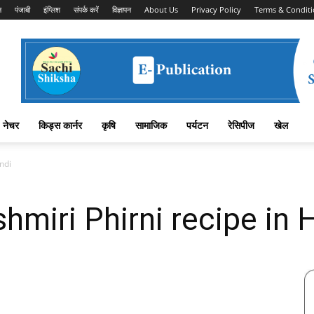
न
पंजाबी
इंग्लिश
संपर्क करें
विज्ञापन
About Us
Privacy Policy
Terms & Conditi
नेचर
किड्स कार्नर
कृषि
सामाजिक
पर्यटन
रेसिपीज
खेल
indi
ashmiri Phirni recipe in 
Facebook
X
Linkedin
Pinterest