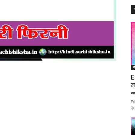
वि
E
ल
सच्च
Ed
देश