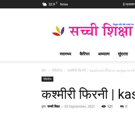
C
32.9
ई-प्रकाश
Sirsa
Sachi
Shiksha
Hindi
–
सच्ची
शिक्षा
स्वास्थ्य
कैरियर
अध्यात्म
सुंदरता
प्रसिद्ध
आध्यात्मिक
पत्रिका
होम
रेसिपीज
कश्मीरी फिरनी | kashmiri Phirni recipe in H
रेसिपीज
कश्मीरी फिरनी | k
द्वारा
सच्ची शिक्षा
-
05 September, 2021
121
0
WhatsApp
Share