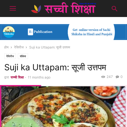
होम
रेसिपीज
Suji ka Uttapam: सूजी उत्तपम
रेसिपीज
शोकेस
Suji ka Uttapam: सूजी उत्तपम
247
0
द्वारा
सच्ची शिक्षा
-
11 months ago