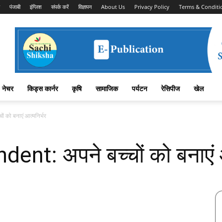
पंजाबी
इंग्लिश
संपर्क करें
विज्ञापन
About Us
Privacy Policy
Terms & Conditi
नेचर
किड्स कार्नर
कृषि
सामाजिक
पर्यटन
रेसिपीज
खेल
 को बनाएं आत्मनिर्भर
nt: अपने बच्चों को बनाएं आ
Facebook
X
Linkedin
Pinterest