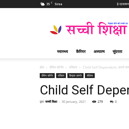
C
35
ई-प्रकाशन
Sirsa
Sachi
Shiksha
Hindi
–
सच्ची
शिक्षा
स्वास्थ्य
कैरियर
अध्यात्म
सुंदरता
प्रसिद्ध
आध्यात्मिक
पत्रिका
होम
वीमेन कॉर्नर
परिवार
Child Self Dependent: अपने बच्चों
वीमेन कॉर्नर
परिवार
किड्स कार्नर
शोकेस
Child Self Depende
द्वारा
सच्ची शिक्षा
-
30 January, 2021
279
0
WhatsApp
Share