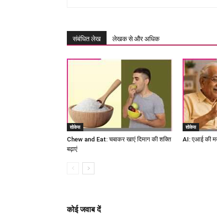
संबंधित लेख
लेखक से और अधिक
शोकेस
शोकेस
Chew and Eat: चबाकर खाएं दिमाग की शक्ति
AI: एआई की मदद स
बढ़ाएं
कोई जवाब दें