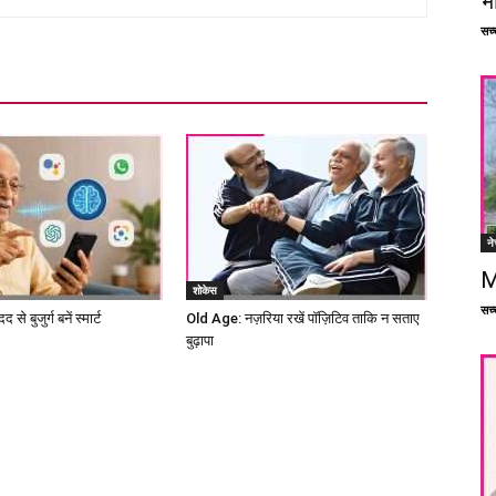
भ
सच्च
ने
M
शोकेस
सच्च
े बुजुर्ग बनें स्मार्ट
Old Age: नज़रिया रखें पॉज़िटिव ताकि न सताए
बुढ़ापा