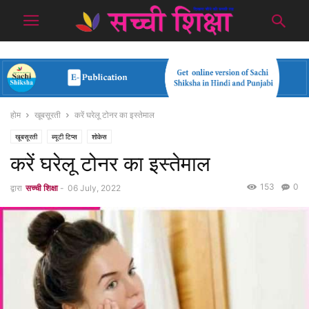
होम
खूबसूरती
करें घरेलू टोनर का इस्तेमाल
खूबसूरती
ब्यूटी टिप्स
शोकेस
करें घरेलू टोनर का इस्तेमाल
153
0
द्वारा
सच्ची शिक्षा
-
06 July, 2022