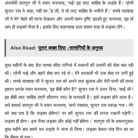
अंतर्यामी सतगुरु जी ने वचन फरमाया, ‘भई! इह लाट साहिब के लड़के हैं। प्रेमी
सुन्दर राम ने कहा, नहीं सार्इं जी, ये तो लाट साहिब के भतीजे हैं।’ सच्चे पातशाह
जी ने मेरे चेहरे की तरफ देखकर और अपनी पावन दृष्टि डालते हुए फरमाया, ‘इह तो
आप ही लड़कों जैसा है। इसके लिए शहनशाह दाता सावण शाह से लड़का लेंगे।
Also Read:
पुत्र! बख्श दिया -सत्संगियों के अनुभव
कुछ महीनों के बाद डेरा सच्चा सौदा रानियां में मकानों की उसारी की सेवा चल रही
थी। प्रेमी भाई और बहनें सेवा कर रहे थे। मेरे घरवाली भी उस सेवा पर लगी हुई
थी। सच्चे पातशाह जी ने सुन्दर राम को अपने पास बुलाया और मेरी पत्नी की तरफ
इशारा करके वचन फरमाया, ‘इह बीबी कौन है?’ सुन्दर राम ने उत्तर दिया, ‘साईं जी !
इह बीबी लाट साहिब (श्री सौदागर राम) के घरवाली है। इसे लड़का होने वाला है।
सर्व सामर्थ सतगुरु जी ने वचन फरमाया, ‘करो पंचायत, सुन्दर राम पकड़ा गया। तेरे
को क्या पता है कि लड़का होवेगा? पर हमें सुन्दर राम की लज्ज रखनी पड़ेगी।
लड़का ही होगा। इस जैसा लड़का और कोई नहीं होवेगा।’ सतगुरु जी के वचनानुसार
कुछ महीने बाद हमारे घर लड़के ने जन्म ले लिया। लड़का केवल पांच दिन का था
कि बीमार हो गया।