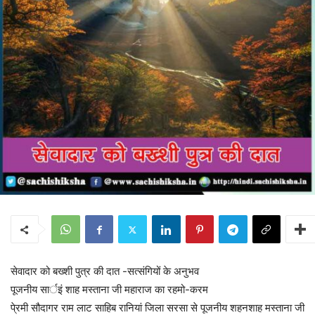
सेवादार को बख्शी पुत्र की दात -सत्संगियों के अनुभव
पूजनीय सार्इं शाह मस्ताना जी महाराज का रहमो-करम
पे्रमी सौदागर राम लाट साहिब रानियां जिला सरसा से पूजनीय शहनशाह मस्ताना जी