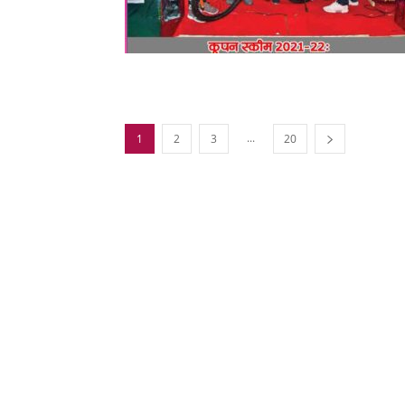
...
1
2
3
20