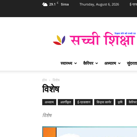
C
29.1
Thursday, August 6, 2026
ई-प्र
Sirsa
Sachi
Shiksha
Hindi
–
सच्ची
शिक्षा
स्वास्थ्य
कैरियर
अध्यात्म
सुंदरता
प्रसिद्ध
आध्यात्मिक
पत्रिका
होम
विशेष
विशेष
अध्यात्म
अवर्गीकृत
ई-प्रकाशन
किड्स कार्नर
कृषि
कैरियर
विशेष