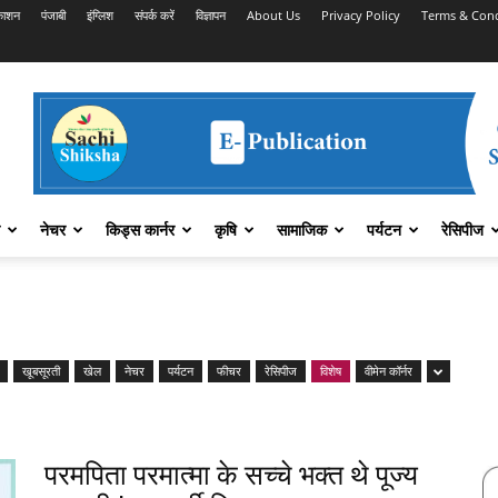
काशन
पंजाबी
इंग्लिश
संपर्क करें
विज्ञापन
About Us
Privacy Policy
Terms & Cond
नेचर
किड्स कार्नर
कृषि
सामाजिक
पर्यटन
रेसिपीज
खूबसूरती
खेल
नेचर
पर्यटन
फीचर
रेसिपीज
विशेष
वीमेन कॉर्नर
परमपिता परमात्मा के सच्चे भक्त थे पूज्य