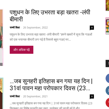
पशुधन के लिए उभरता बड़ा खतरा -लंपी
बीमारी
सच्ची शिक्षा
-
26 September, 2022
0
पशुधन के लिए उभरता बड़ा खतरा -लंपी बीमारी "हमने खबरों में सुना कि गऊओं
को एक भयानक बीमारी लग गई है जिससे बहुत गऊएं मर...
और अधिक पढ़ें
…जब सुनहरी इतिहास बन गया यह दिन |
31वां पावन महा परोपकार दिवस (23...
सच्ची शिक्षा
-
20 September, 2021
0
...जब सुनहरी इतिहास बन गया यह दिन | 31वां पावन महा परोपकार दिवस (23
सितम्बर) पर विशेष प्रकृति खुद खुदा, परमेश्वर की साजी हुई है और...