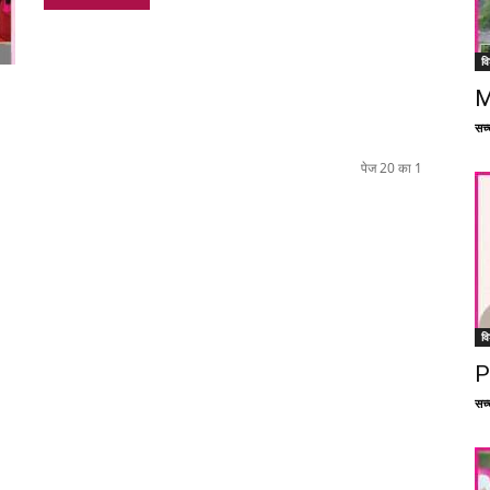
वि
M
सच्च
पेज 20 का 1
वि
P
सच्च