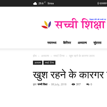
C
29.6
ई-प्रकाश
Sirsa
Sachi
Shiksha
Hindi
–
सच्ची
शिक्षा
स्वास्थ्य
कैरियर
अध्यात्म
सुंदरता
प्रसिद्ध
आध्यात्मिक
पत्रिका
होम
अध्यात्म
स्मार्ट टिप्स
खुश रहने के कारगर उपाय
अध्यात्म
स्मार्ट टिप्स
खुश रहने के कारगर
द्वारा
सच्ची शिक्षा
-
08 July, 2018
317
0
WhatsApp
Share