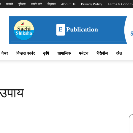
न
पंजाबी
इंग्लिश
संपर्क करें
विज्ञापन
About Us
Privacy Policy
Terms & Conditi
नेचर
किड्स कार्नर
कृषि
सामाजिक
पर्यटन
रेसिपीज
खेल
 उपाय
Facebook
X
Linkedin
Pinterest