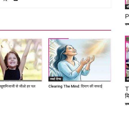
फ
P
सच्च
स्मार्ट टिप्स
ल
ुशमिजाजी से जीओ हर पल
Clearing The Mind: दिमाग की सफाई
T
म
सच्च