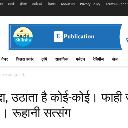
शन
पंजाबी
इंग्लिश
संपर्क करें
विज्ञापन
About Us
Privacy Policy
Terms & Condi
नेचर
किड्स कार्नर
कृषि
सामाजिक
पर्यटन
रेसिपीज
खेल
मरण की, मुकाता है...
ा, उठाता है कोई-कोई। फाही 
। रूहानी सत्संग