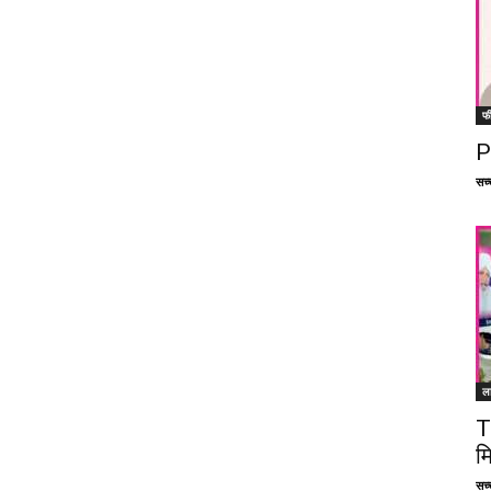
फ
P
सच्च
ल
T
म
सच्च