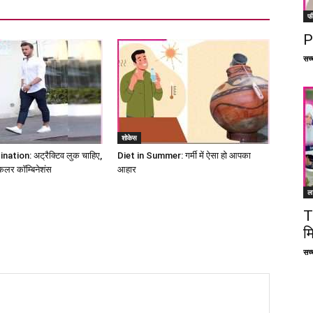
फ
P
सच्च
शोकेस
tion: अट्रैक्टिव लुक चाहिए,
Diet in Summer: गर्मी में ऐसा हो आपका
े कलर कॉम्बिनेशंस
आहार
ल
T
म
सच्च