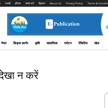
न
पंजाबी
इंग्लिश
संपर्क करें
विज्ञापन
About Us
Privacy Policy
Terms & Conditi
नेचर
किड्स कार्नर
कृषि
सामाजिक
पर्यटन
रेसिपीज
खेल
देखा न करें
Facebook
X
Linkedin
Pinterest