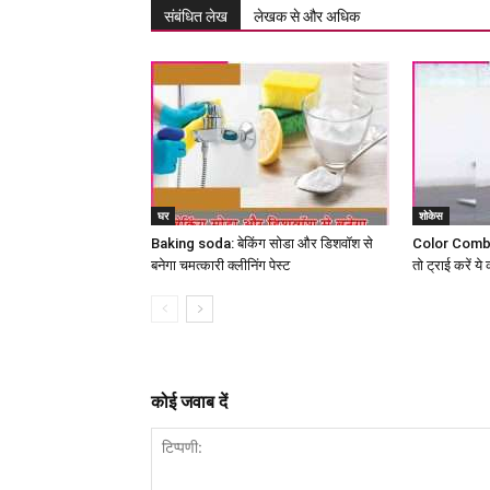
संबंधित लेख
लेखक से और अधिक
घर
शोकेस
Baking soda: बेकिंग सोडा और डिशवॉश से
Color Combina
बनेगा चमत्कारी क्लीनिंग पेस्ट
तो ट्राई करें य
कोई जवाब दें