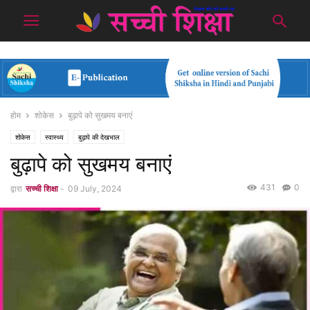
होम
शोकेस
बुढ़ापे को सुखमय बनाएं
शोकेस
स्वास्थ्य
बुढ़ापे की देखभाल
बुढ़ापे को सुखमय बनाएं
431
0
द्वारा
सच्ची शिक्षा
-
09 July, 2024