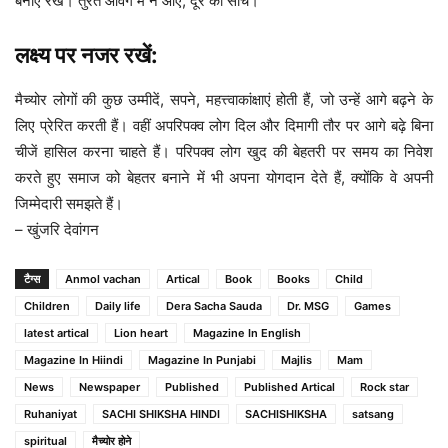
बनाएं रखें। तुरंत आवेग में न आएं, दूर की सोचें।
लक्ष्य पर नजर रखें:
मैच्योर लोगों की कुछ उम्मीदें, सपने, महत्त्वाकांक्षाएं होती हैं, जो उन्हें आगे बढ़ने के
लिए प्रेरित करती हैं। वहीं अपरिपक्व लोग दिल और दिमागी तौर पर आगे बढ़े बिना
चीजें हासिल करना चाहते हैं। परिपक्व लोग खुद की बेहतरी पर समय का निवेश
करते हुए समाज को बेहतर बनाने में भी अपना योगदान देते हैं, क्योंकि वे अपनी
जिम्मेदारी समझते हैं।
– खुंजरि देवांगन
टैग्स
Anmol vachan
Artical
Book
Books
Child
Children
Daily life
Dera Sacha Sauda
Dr. MSG
Games
latest artical
Lion heart
Magazine In English
Magazine In Hiindi
Magazine In Punjabi
Majlis
Mam
News
Newspaper
Published
Published Artical
Rock star
Ruhaniyat
SACHI SHIKSHA HINDI
SACHISHIKSHA
satsang
spiritual
मैच्योर होने