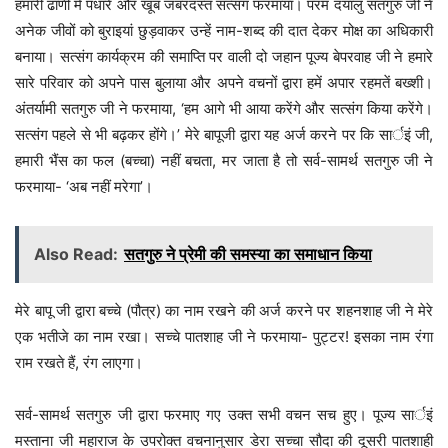
हमारी ढाणी में पधारे और खूब जबरदस्त सत्संग फरमाया। परम दयालु सतगुरु जी ने
अनेक जीवों को बुराइयां छुड़वाकर उन्हें नाम-शब्द की दात देकर मोक्ष का अधिकारी
बनाया। सत्संग कार्यक्रम की समाप्ति पर वाली दो जहान पूज्य बेपरवाह जी ने हमारे
सारे परिवार को अपने पास बुलाया और अपने वचनों द्वारा हमें अपार रहमतें बख्शी।
अंतर्यामी सतगुरु जी ने फरमाया, ‘हम आगे भी आया करेंगे और सत्संग किया करेंगे।
सत्संग पहले से भी बढ़कर होंगे।’ मेरे बापूजी द्वारा यह अर्ज करने पर कि सार्इं जी,
हमारी भैंस का फल (बच्चा) नहीं बचता, मर जाता है तो सर्व-सामर्थ सतगुरु जी ने
फरमाया- ‘अब नहीं मरेगा’।
Also Read:
सतगुरु ने प्रेमी की समस्या का समाधान किया
मेरे बापू जी द्वारा बच्चे (पौत्र) का नाम रखने की अर्ज करने पर शहनशाह जी ने मेरे
एक भतीजे का नाम रखा। सच्चे पातशाह जी ने फरमाया- पुट्टर! इसका नाम रंगा
राम रखते हैं, रंग लाएगा।
सर्व-सामर्थ सतगुरु जी द्वारा फरमाए गए उक्त सभी वचन सच हुए। पूज्य सार्इं
मस्ताना जी महाराज के उपरोक्त वचनानुसार डेरा सच्चा सौदा की दूसरी पातशाही