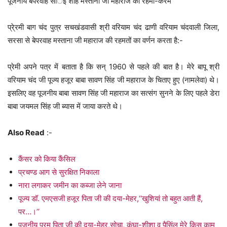
पूजनीय बेपरवाह सार्इं शाह मस्ताना जी महाराज का रहमो-करम
प्रे्रमी बाग चंद पुत्र सचखंडवासी श्री वरियाम चंद ढाणी वरियाम चंदवाली जिला,
सरसा से बेपरवाह मस्ताना जी महाराज की रहमतों का वर्णन करता है:-
प्रेमी अपने पत्र में बताता है कि सन् 1960 से पहले की बात है। मेरे बापू श्री
वरियाम चंद जी पूज्य हजूर बाबा सावण सिंह जी महाराज के चिताए हुए (नामलेवा) थे।
इसलिए वह पूजनीय बाबा सावण सिंह जी महाराज का सत्संग सुनने के लिए पहले डेरा
बाबा जयमल सिंह जी ब्यास में जाया करते थे।
Also Read
:-
कैंसर को किया कैंसिल
प्रचण्ड आग से सुरक्षित निकाला
नारा लगाकर जमीन का कब्जा लेने जाना
पूज्य डॉ. एमएसजी हजूर पिता जी की दया-मेहर,‘‘खुशियां तो बहुत आती हैं,
पर…।’’
पूजनीय परम पिता जी की दया-मेहर,सोचा, कंघा-शीशा व पैसिंल मेरे किस काम