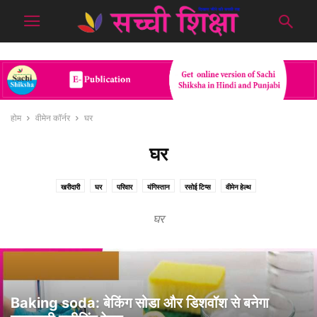
होम
वीमेन कॉर्नर
घर
घर
खरीदारी
घर
परिवार
यंगिस्तान
रसोई टिप्स
वीमेन हेल्थ
घर
Baking soda: बेकिंग सोडा और डिशवॉश से बनेगा