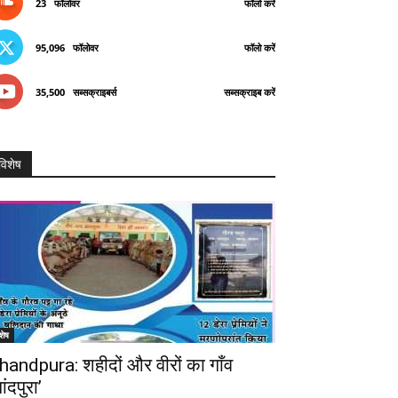
23
फॉलोवर
फॉलो करें
95,096
फॉलोवर
फॉलो करें
35,500
सब्सक्राइबर्स
सब्सक्राइब करें
विशेष
शेष
handpura: शहीदों और वीरों का गाँव
ांदपुरा’