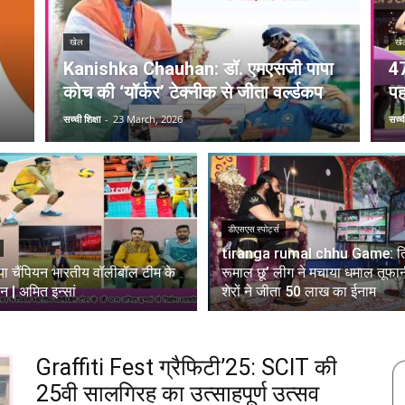
खेल
खे
Kanishka Chauhan: डॉ. एमएसजी पापा
47
कोच की ‘यॉर्कर’ टेक्नीक से जीता वर्ल्डकप
पह
सच्ची शिक्षा
-
23 March, 2026
सच्ची
डीएसएस स्पोर्ट्स
tiranga rumal chhu Game: ति
या चैंपियन भारतीय वॉलीबॉल टीम के
रूमाल छू’ लीग ने मचाया धमाल तूफा
टन | अमित इन्सां
शेरों ने जीता 50 लाख का ईनाम
Graffiti Fest ग्रैफिटी’25: SCIT की
25वी सालगिरह का उत्साहपूर्ण उत्सव