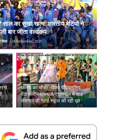
ल
 साल का सूखा खत्म: भारतीय बेटियों ने
ली बार जीता वर्ल्डकप
 शिक्षा
-
24 December, 2025
खेल
रंगा
कांस्य का चौका -विश्व चैंपियनशिप:
नी
पेंटाथलॉन बायथल/ट्रायथल में शाह
सतनाम जी गर्ल्ज़ स्कूल की रही धूम