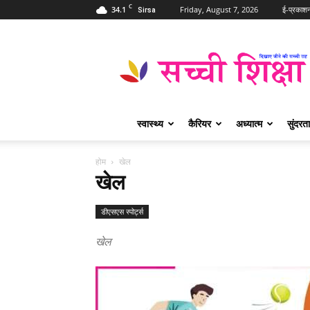
C
34.1
Friday, August 7, 2026
ई-प्रकाश
Sirsa
Sachi
Shiksha
Hindi
–
सच्ची
शिक्षा
स्वास्थ्य
कैरियर
अध्यात्म
सुंदरता
प्रसिद्ध
आध्यात्मिक
पत्रिका
होम
खेल
खेल
डीएसएस स्पोर्ट्स
खेल