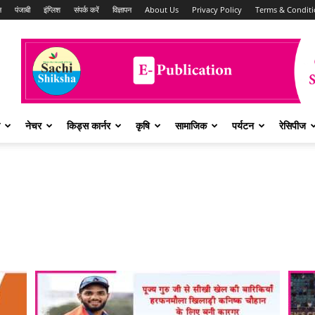
न
पंजाबी
इंग्लिश
संपर्क करें
विज्ञापन
About Us
Privacy Policy
Terms & Conditi
नेचर
किड्स कार्नर
कृषि
सामाजिक
पर्यटन
रेसिपीज