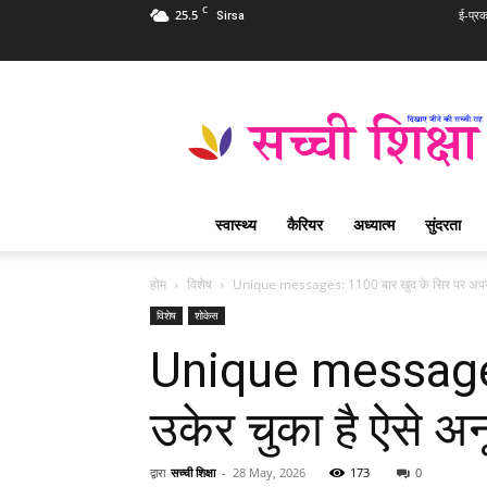
C
25.5
ई-प्र
Sirsa
Sachi
Shiksha
Hindi
–
सच्ची
शिक्षा
स्वास्थ्य
कैरियर
अध्यात्म
सुंदरता
प्रसिद्ध
आध्यात्मिक
पत्रिका
होम
विशेष
Unique messages: 1100 बार खुद के सिर पर अपने ह
विशेष
शोकेस
Unique messages: 
उकेर चुका है ऐसे अनू
द्वारा
सच्ची शिक्षा
-
28 May, 2026
173
0