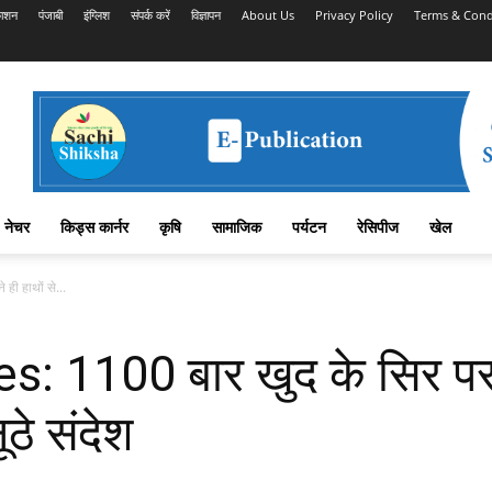
काशन
पंजाबी
इंग्लिश
संपर्क करें
विज्ञापन
About Us
Privacy Policy
Terms & Cond
नेचर
किड्स कार्नर
कृषि
सामाजिक
पर्यटन
रेसिपीज
खेल
ी हाथों से...
1100 बार खुद के सिर पर अ
ठे संदेश