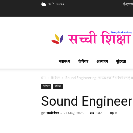
C
39
ई-प्रका
Sirsa
Sachi
Shiksha
Hindi
–
सच्ची
शिक्षा
स्वास्थ्य
कैरियर
अध्यात्म
सुंदरता
प्रसिद्ध
आध्यात्मिक
पत्रिका
होम
कैरियर
Sound Engineering: साउंड इंजीनियरिंगमें बनाएं 
कैरियर
शोकेस
Sound Engineering
द्वारा
सच्ची शिक्षा
-
27 May, 2026
3761
0