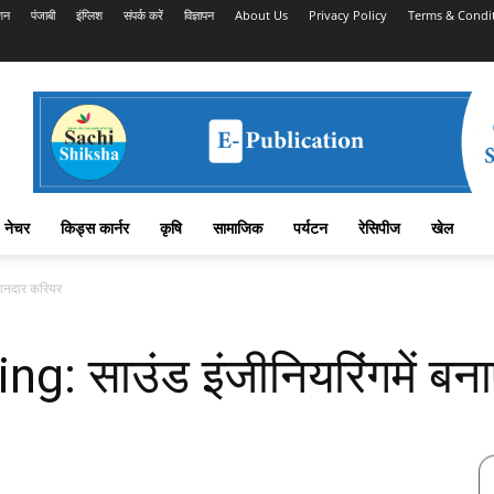
शन
पंजाबी
इंग्लिश
संपर्क करें
विज्ञापन
About Us
Privacy Policy
Terms & Condi
नेचर
किड्स कार्नर
कृषि
सामाजिक
पर्यटन
रेसिपीज
खेल
शानदार करियर
: साउंड इंजीनियरिंगमें बना