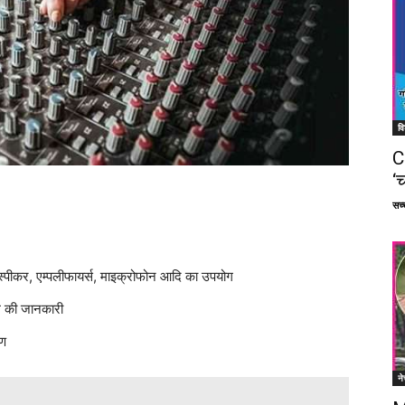
वि
C
‘च
सच्च
स्पीकर, एम्पलीफायर्स, माइक्रोफोन आदि का उपयोग
ंग की जानकारी
षण
ने