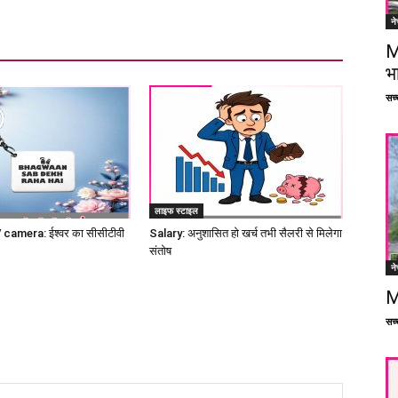
ने
M
भ
सच्च
लाइफ स्टाइल
amera: ईश्वर का सीसीटीवी
Salary: अनुशासित हो खर्च तभी सैलरी से मिलेगा
संतोष
ने
M
सच्च