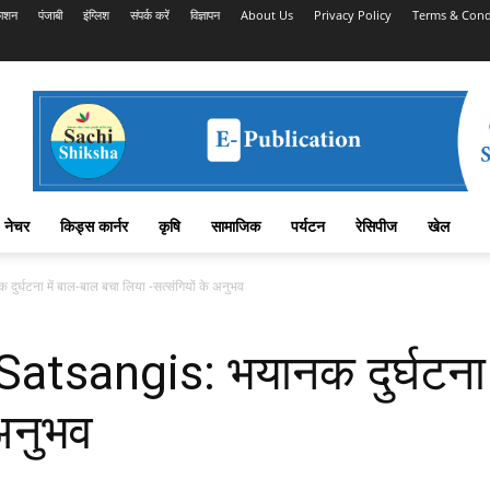
काशन
पंजाबी
इंग्लिश
संपर्क करें
विज्ञापन
About Us
Privacy Policy
Terms & Cond
नेचर
किड्स कार्नर
कृषि
सामाजिक
पर्यटन
रेसिपीज
खेल
्घटना में बाल-बाल बचा लिया -सत्संगियों के अनुभव
tsangis: भयानक दुर्घटना म
 अनुभव