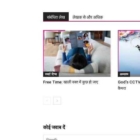
संबंधित लेख
लेखक से और अधिक
स्मार्ट टिप्स
अध्यात्म
Free Time: खाली वक्त में कुछ हो जाए
God’s CCTV c
कैमरा
कोई जवाब दें