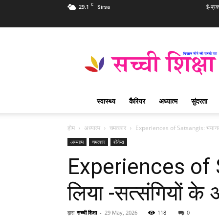
C
29.1
ई-प्र
Sirsa
Sachi
Shiksha
Hindi
–
सच्ची
शिक्षा
स्वास्थ्य
कैरियर
अध्यात्म
सुंदरता
प्रसिद्ध
आध्यात्मिक
पत्रिका
होम
अध्यात्म
चमत्कार
Experiences of Satsangis: भयानक दुर
अध्यात्म
चमत्कार
शोकेस
Experiences of Sa
लिया -सत्संगियों के
द्वारा
सच्ची शिक्षा
-
29 May, 2026
118
0