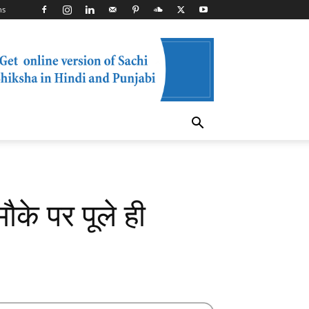
ns
के पर पूले ही