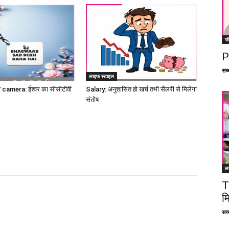
फ
P
सच्च
लाइफ स्टाइल
amera: ईश्वर का सीसीटीवी
Salary: अनुशासित हो खर्च तभी सैलरी से मिलेगा
संतोष
ल
T
म
सच्च