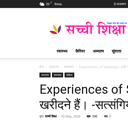
C
33
ई-प्रकाशन
Sirsa
Sachi
Shiksha
Hindi
–
सच्ची
शिक्षा
स्वास्थ्य
कैरियर
अध्यात्म
सुंदरता
प्रसिद्ध
आध्यात्मिक
पत्रिका
होम
अध्यात्म
चमत्कार
Experiences of Satsangis: अभी नहीं ल
अध्यात्म
चमत्कार
शोकेस
Experiences of Sa
खरीदने हैं। -सत्संगि
द्वारा
सच्ची शिक्षा
-
30 May, 2026
398
0