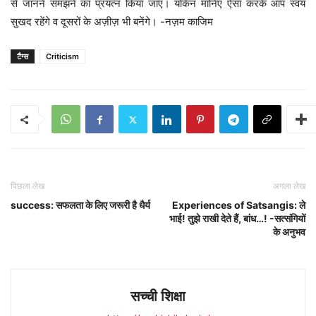
से जानने समझने का प्रयत्न किया जाए। यकिन मानिए ऐसा करके आप स्वयं
सुखद रहेंगे व दूसरों के अज़ीज़ भी बनेंगे। -नज़म काजिम
टैग्स
Criticism
पिछला लेख
अगला लेख
success: सफलता के लिए जरूरी है धैर्य
Experiences of Satsangis: ले
भाई! तुझे राखी देते हैं, बांध…! -सत्संगियों
के अनुभव
सच्ची शिक्षा